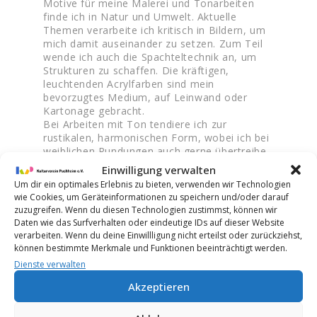
Motive für meine Malerei und Tonarbeiten
finde ich in Natur und Umwelt. Aktuelle
Themen verarbeite ich kritisch in Bildern, um
mich damit auseinander zu setzen. Zum Teil
wende ich auch die Spachteltechnik an, um
Strukturen zu schaffen. Die kräftigen,
leuchtenden Acrylfarben sind mein
bevorzugtes Medium, auf Leinwand oder
Kartonage gebracht.
Bei Arbeiten mit Ton tendiere ich zur
rustikalen, harmonischen Form, wobei ich bei
weiblichen Rundungen auch gerne übertreibe.
Meine Gefäße und Figuren brenne ich in
Einwilligung verwalten
Raku-, Holzbrand, Feld- Grubenbrand, oder
Um dir ein optimales Erlebnis zu bieten, verwenden wir Technologien
mit farbigen Glasuren versehen im Brennofen.
wie Cookies, um Geräteinformationen zu speichern und/oder darauf
Bildhauerische Arbeiten stelle ich aus
zuzugreifen. Wenn du diesen Technologien zustimmst, können wir
Ytonsteinen her.
Daten wie das Surfverhalten oder eindeutige IDs auf dieser Website
verarbeiten. Wenn du deine Einwillligung nicht erteilst oder zurückziehst,
können bestimmte Merkmale und Funktionen beeinträchtigt werden.
Dienste verwalten
Akzeptieren