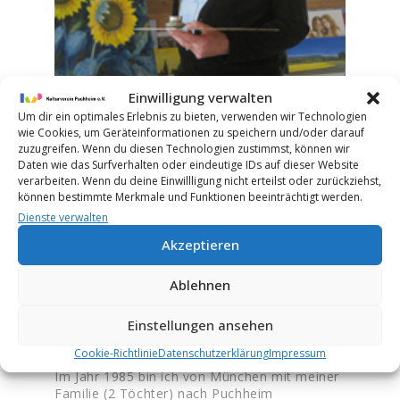
Einwilligung verwalten
Um dir ein optimales Erlebnis zu bieten, verwenden wir Technologien
wie Cookies, um Geräteinformationen zu speichern und/oder darauf
zuzugreifen. Wenn du diesen Technologien zustimmst, können wir
Daten wie das Surfverhalten oder eindeutige IDs auf dieser Website
verarbeiten. Wenn du deine Einwillligung nicht erteilst oder zurückziehst,
können bestimmte Merkmale und Funktionen beeinträchtigt werden.
Dienste verwalten
weca.schmidt@t-online.de
Akzeptieren
1943 geboren in der Slowakei –
Ablehnen
aufgewachsen in Österreich – seit 1962 in
München.
In München absolvierte ich (1973) ein
Einstellungen ansehen
Fachhochschulstudium zum Dipl. Ing. für
Nachrichtentechnik.
Cookie-Richtlinie
Datenschutz­erklärung
Impressum
Im Jahr 1985 bin ich von München mit meiner
Familie (2 Töchter) nach Puchheim